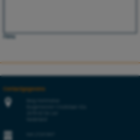
Films
Contactgegevens
Berg Hortimotive
Burgemeester Crezéelaan 42a
2678 KZ De Lier
Nederland
KvK 27241847