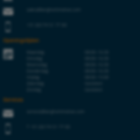
sales@berghortimotive.com
+31 (0)174 51 77 00
Openingstijden
Maandag
08:00–16:30
Dinsdag
08:00–16:30
Woensdag
08:00–16:30
Donderdag
08:00–16:30
Vrijdag
08:00–15:00
Zaterdag
Gesloten
Zondag
Gesloten
Services
service@berghortimotive.com
T +31 (0)174 51 77 00