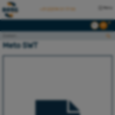
Menu
+31 (0)174 51 77 00
NL
EN
Zoeken...:
Zoeken
Meto SWT