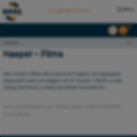
Menu
+31 (0)174 51 77 00
NL
EN
Zoeken...:
Zoeken
Haspel - Films
Hier vindt u films die u kunnen helpen om bepaalde
reparaties aan uw wagen uit te voeren. Heeft u hulp
nodig dan kunt u altijd uw dealer benaderen.
Voor slanghaspels zijn helaas geen onderhoudsfilms
beschikbaar.