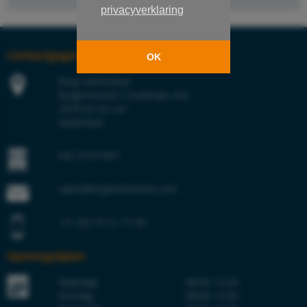
privacyverklaring
Contactgegevens
OK
Berg Hortimotive
Burgemeester Crezéelaan 42a
2678 KZ De Lier
Nederland
KvK 27241847
sales@berghortimotive.com
+31 (0)174 51 77 00
Openingstijden
Maandag
08:00–16:30
Dinsdag
08:00–16:30