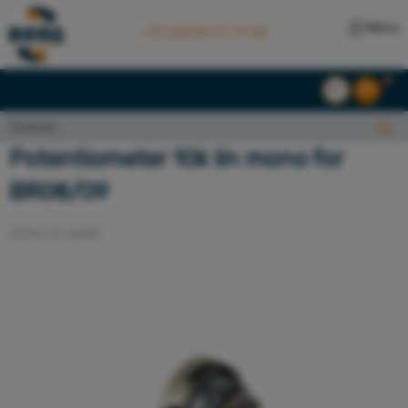
Menu
+31 (0)174 51 77 00
NL
EN
Zoeken...:
Zoeken
Potentiometer 10k lin mono for
BR08/09
3013.01.0049