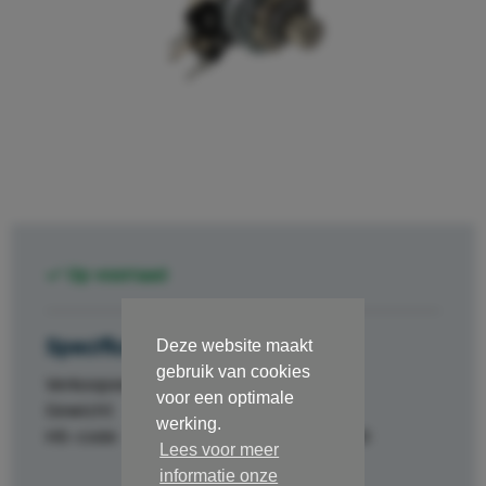
Op voorraad
Specificaties
Deze website maakt
gebruik van cookies
Verkoopeenheid
st.
voor een optimale
Gewicht
0.017
werking.
HS-code
84329000
Lees voor meer
informatie onze