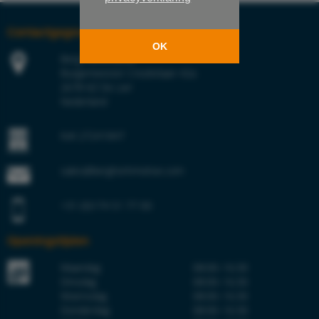
Contactgegevens
OK
Berg Hortimotive
Burgemeester Crezéelaan 42a
2678 KZ De Lier
Nederland
KvK 27241847
sales@berghortimotive.com
+31 (0)174 51 77 00
Openingstijden
Maandag
08:00–16:30
Dinsdag
08:00–16:30
Woensdag
08:00–16:30
Donderdag
08:00–16:30