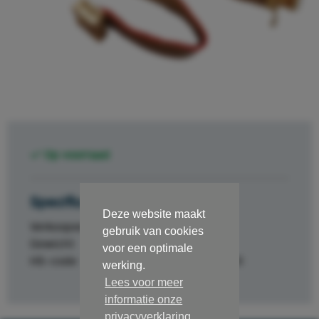
Op voorraad
Specificaties
Deze website maakt
Verkoopeenheid
st.
gebruik van cookies
Gewicht
0.0185
voor een optimale
HS-code
84329000
werking.
Lees voor meer
informatie onze
privacyverklaring