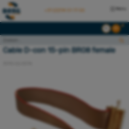
Menu
+31 (0)174 51 77 00
NL
EN
Zoeken...:
Zoeken
Cable D-con 15-pin BR08 female
3010.02.0076