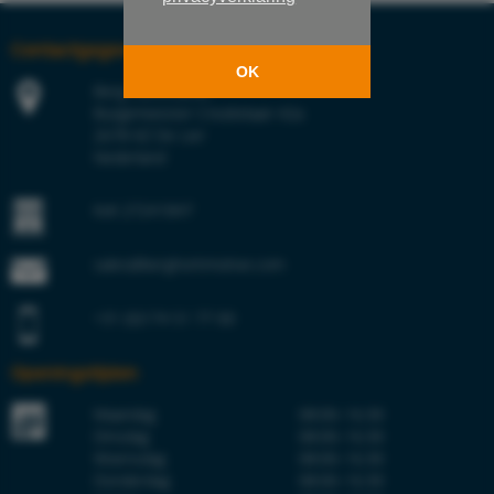
Contactgegevens
OK
Berg Hortimotive
Burgemeester Crezéelaan 42a
2678 KZ De Lier
Nederland
KvK 27241847
sales@berghortimotive.com
+31 (0)174 51 77 00
Openingstijden
Maandag
08:00–16:30
Dinsdag
08:00–16:30
Woensdag
08:00–16:30
Donderdag
08:00–16:30