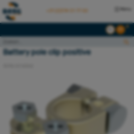
Menu
+31 (0)174 51 77 00
NL
EN
Zoeken...:
Zoeken
Battery pole clip positive
3010.07.0002