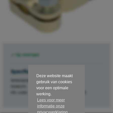
Op voorraad
Specificaties
Deze website maakt
Verkoopeenheid
st.
gebruik van cookies
Gewicht
0.091
voor een optimale
HS-code
84329000
werking.
Lees voor meer
informatie onze
privacyverklaring